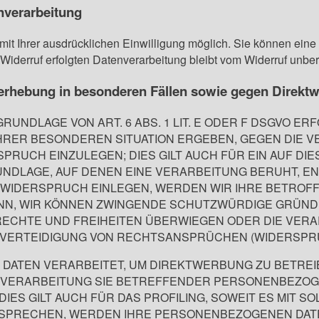
enverarbeitung
t Ihrer ausdrücklichen Einwilligung möglich. Sie können eine be
Widerruf erfolgten Datenverarbeitung bleibt vom Widerruf unber
erhebung in besonderen Fällen sowie gegen Direkt
NDLAGE VON ART. 6 ABS. 1 LIT. E ODER F DSGVO ERF
 IHRER BESONDEREN SITUATION ERGEBEN, GEGEN DIE 
RUCH EINZULEGEN; DIES GILT AUCH FÜR EIN AUF DI
RUNDLAGE, AUF DENEN EINE VERARBEITUNG BERUHT, E
 WIDERSPRUCH EINLEGEN, WERDEN WIR IHRE BETRO
DENN, WIR KÖNNEN ZWINGENDE SCHUTZWÜRDIGE GRÜND
 RECHTE UND FREIHEITEN ÜBERWIEGEN ODER DIE VER
ERTEIDIGUNG VON RECHTSANSPRÜCHEN (WIDERSPRUCH
ATEN VERARBEITET, UM DIREKTWERBUNG ZU BETREIBE
E VERARBEITUNG SIE BETREFFENDER PERSONENBEZO
IES GILT AUCH FÜR DAS PROFILING, SOWEIT ES MIT 
RSPRECHEN, WERDEN IHRE PERSONENBEZOGENEN DAT